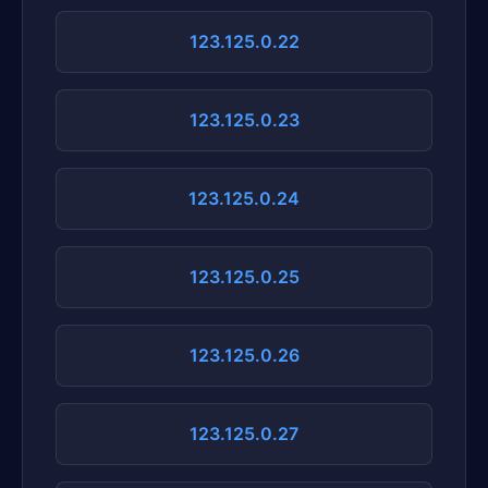
123.125.0.22
123.125.0.23
123.125.0.24
123.125.0.25
123.125.0.26
123.125.0.27