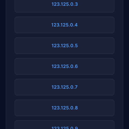
123.125.0.3
123.125.0.4
123.125.0.5
123.125.0.6
123.125.0.7
123.125.0.8
123.125.0.9