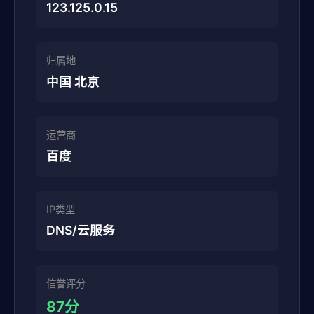
123.125.0.15
归属地
中国 北京
运营商
百度
IP类型
DNS/云服务
信誉评分
87分