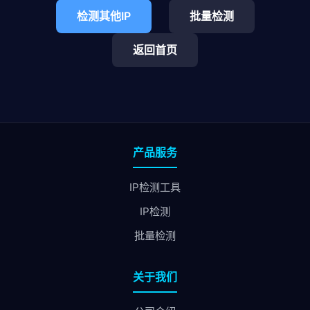
检测其他IP
批量检测
返回首页
产品服务
IP检测工具
IP检测
批量检测
关于我们