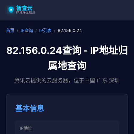
智查云
IP纯净度检测
首页
/
IP查询
/
IP列表
/
82.156.0.24
82.156.0.24查询 - IP地址归
属地查询
腾讯云提供的云服务器，位于中国 广东 深圳
基本信息
IP地址