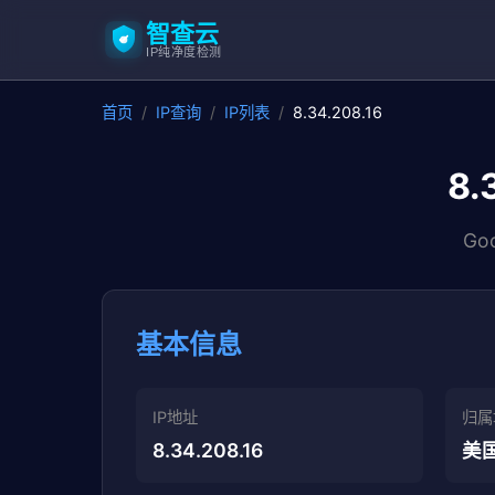
智查云
IP纯净度检测
首页
/
IP查询
/
IP列表
/
8.34.208.16
8.
Go
基本信息
IP地址
归属
8.34.208.16
美