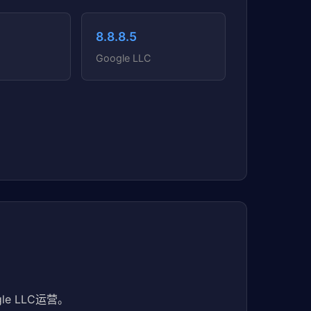
8.8.8.5
Google LLC
e LLC运营。