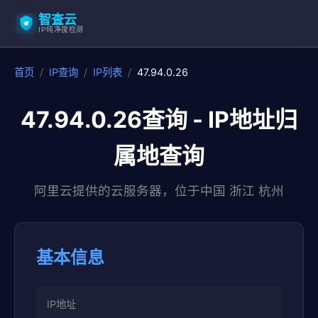
智查云
IP纯净度检测
首页
/
IP查询
/
IP列表
/
47.94.0.26
47.94.0.26查询 - IP地址归
属地查询
阿里云提供的云服务器，位于中国 浙江 杭州
基本信息
IP地址