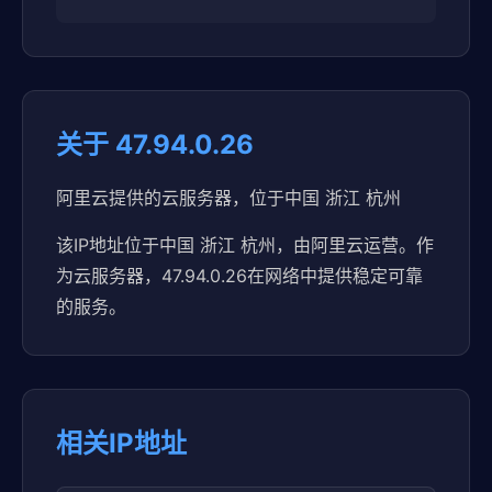
关于 47.94.0.26
阿里云提供的云服务器，位于中国 浙江 杭州
该IP地址位于中国 浙江 杭州，由阿里云运营。作
为云服务器，47.94.0.26在网络中提供稳定可靠
的服务。
相关IP地址