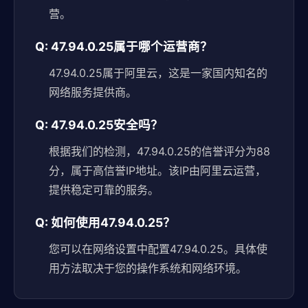
营。
Q: 47.94.0.25属于哪个运营商？
47.94.0.25属于阿里云，这是一家国内知名的
网络服务提供商。
Q: 47.94.0.25安全吗？
根据我们的检测，47.94.0.25的信誉评分为88
分，属于高信誉IP地址。该IP由阿里云运营，
提供稳定可靠的服务。
Q: 如何使用47.94.0.25？
您可以在网络设置中配置47.94.0.25。具体使
用方法取决于您的操作系统和网络环境。