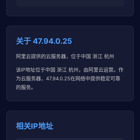
关于 47.94.0.25
阿里云提供的云服务器，位于中国 浙江 杭州
该IP地址位于中国 浙江 杭州，由阿里云运营。作
为云服务器，47.94.0.25在网络中提供稳定可靠
的服务。
相关IP地址