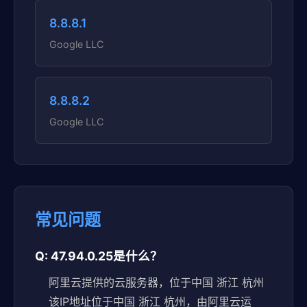
8.8.8.1
Google LLC
8.8.8.2
Google LLC
常见问题
Q: 47.94.0.25是什么？
阿里云提供的云服务器，位于中国 浙江 杭州
该IP地址位于中国 浙江 杭州，由阿里云运