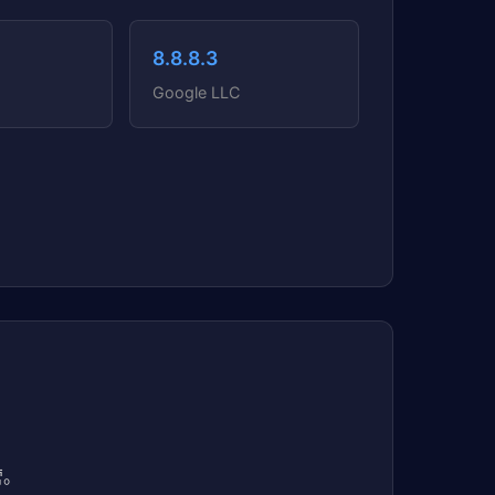
8.8.8.3
Google LLC
营。