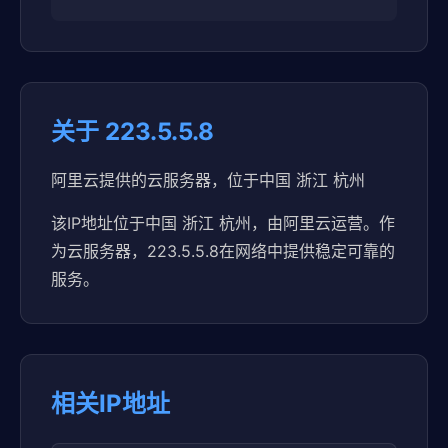
关于 223.5.5.8
阿里云提供的云服务器，位于中国 浙江 杭州
该IP地址位于中国 浙江 杭州，由阿里云运营。作
为云服务器，223.5.5.8在网络中提供稳定可靠的
服务。
相关IP地址