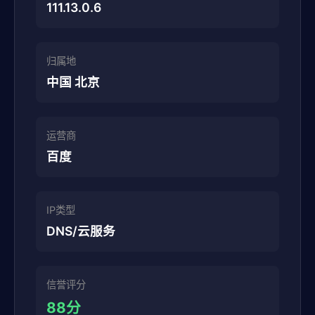
111.13.0.6
归属地
中国 北京
运营商
百度
IP类型
DNS/云服务
信誉评分
88分